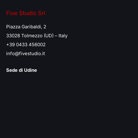
Five Studio Srl
Piazza Garibaldi, 2
33028 Tolmezzo (UD) – Italy
+39 0433 456002
info@fivestudio.it
Sede di Udine
Via Rialto, 17
33100 Udine (UD) – Italy
Su di noi
About us