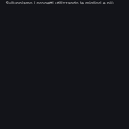
Sviluppiamo i progetti utilizzando le migliori e più
diffuse piattaforme disponibili